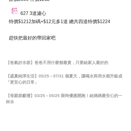
627 3道濾心
特價$1212加碼+$12元多1道 總共四道特價$1224
趕快把最好的帶回家吧
【爸氣好水節】爸爸不用什麼都最貴，只要給家人最好的
【盛夏純淨生活】05/25－07/31 個夏天，讓喝水與用水都升級成
「更安心的日常」
【母親節獻禮】03/25－05/25 限時優惠開跑！給媽媽最安心的一
杯水