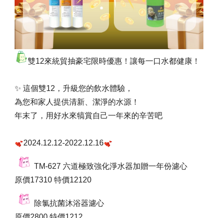
雙12來統貿抽豪宅限時優惠！讓每一口水都健康！
✨ 這個雙12，升級您的飲水體驗，
為您和家人提供清新、潔淨的水源！
年末了，用好水來犒賞自己一年來的辛苦吧
2024.12.12-2022.12.16
TM-627 六道極致強化淨水器加贈一年份濾心
原價17310 特價12120
除氯抗菌沐浴器濾心
原價2800 特價1212