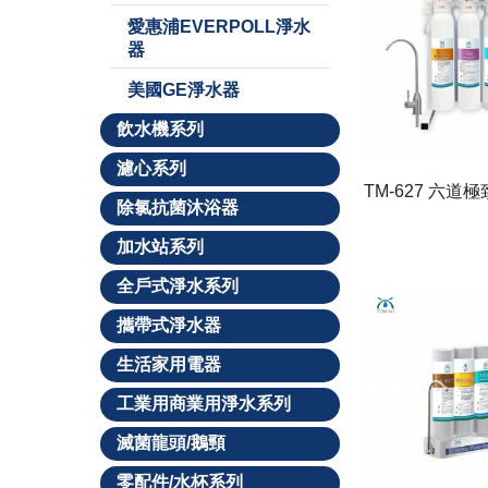
愛惠浦EVERPOLL淨水
器
美國GE淨水器
飲水機系列
濾心系列
TM-627 六
除氯抗菌沐浴器
加水站系列
全戶式淨水系列
攜帶式淨水器
生活家用電器
工業用商業用淨水系列
滅菌龍頭/鵝頸
零配件/水杯系列