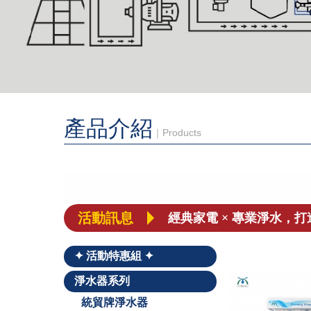
產品介紹
｜Products
［喜訊］BSMI和SGS合
【重要聲明】本公司未委
【統帽淨水 公司更名公告
活動訊息
經典家電 × 專業淨水，
✦ 活動特惠組 ✦
淨水器系列
統貿牌淨水器