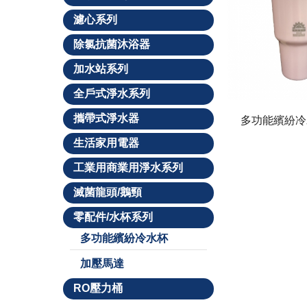
濾心系列
除氯抗菌沐浴器
加水站系列
全戶式淨水系列
攜帶式淨水器
多功能繽紛冷
生活家用電器
工業用商業用淨水系列
滅菌龍頭/鵝頸
零配件/水杯系列
多功能繽紛冷水杯
加壓馬達
RO壓力桶