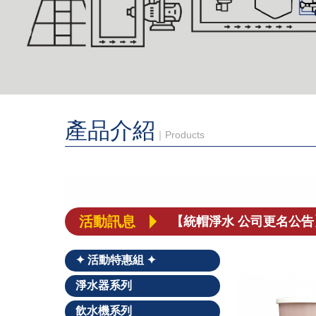
產品介紹
｜Products
［喜訊］BSMI和SGS合
【重要聲明】本公司未委
【統帽淨水 公司更名公告
活動訊息
經典家電 × 專業淨水，
✦ 活動特惠組 ✦
淨水器系列
飲水機系列