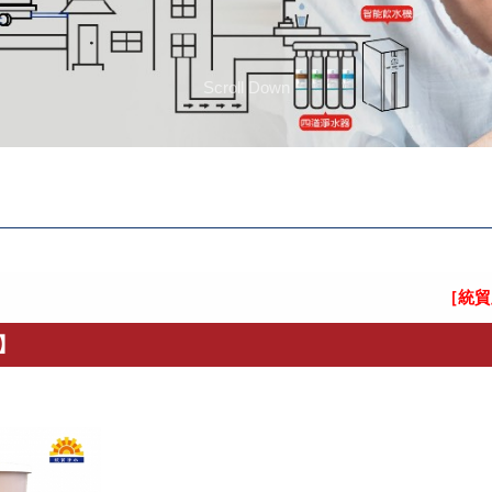
Scroll Down
格認證！
託其它廠商協助更換濾芯，小心不肖業者上門更換濾芯
】
［統貿牌］
打造更好的生活日常