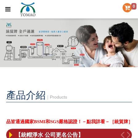
0
產品介紹
｜Products
［喜訊］BSMI和SGS合格認證！
【重要聲明】本公司未委託其它廠商協助更換濾芯，小心不肖業者上門更換濾芯
品皆通過國家BSMI和SGS嚴格認證！－點我詳看－
［統貿牌］台灣
【統帽淨水 公司更名公告】