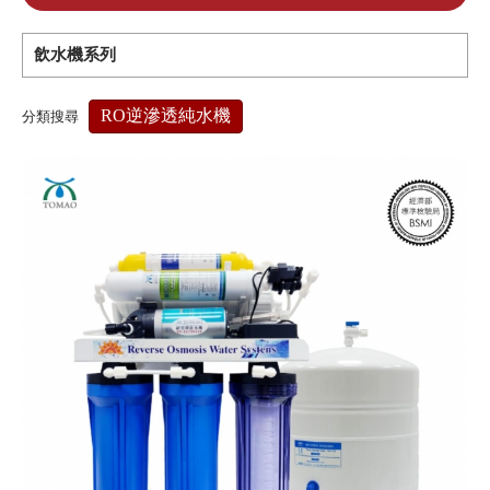
飲水機系列
RO逆滲透純水機
分類搜尋