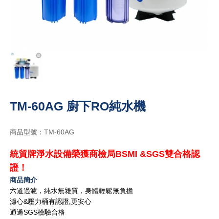
TM-60AG 廚下RO純水機
商品型號：TM-60AG
統貿牌淨水設備榮獲商檢局BSMI &SGS雙合格認
證！
商品簡介
六道過濾，純水無雜質，身體輕鬆無負擔
濾心&壓力桶有認證,更安心
SGS
通過
檢驗合格