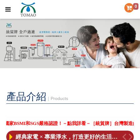
0
產品介紹
｜Products
［喜訊］BSMI和SGS合格認證！
【統帽淨水 公司更名公告】
【重要聲明】本公司未委託其它廠商協助更換濾芯，小心不肖業者上門更換濾芯
BSMI和SGS嚴格認證！－點我詳看－
［統貿牌］台灣製造的優質淨
經典家電 × 專業淨水，打造更好的生活日常