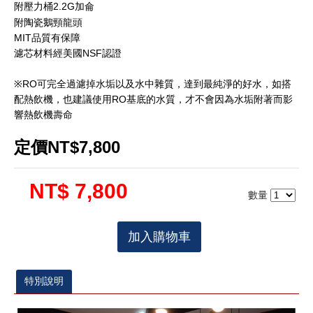
2.2G
附壓力桶
加侖
附陶瓷鵝頸龍頭
MIT品質有保障
濾芯材料經美國
NSF
認證
※RO可完全過濾掉水垢以及水中雜質，達到最純淨的好水，如搭
配熱飲機，也建議使用RO基底的水質，才不會因為水垢附著而
影
響
熱飲機壽命
定價NT$7,800
NT$ 7,800
數量
加入購物車
特別說明