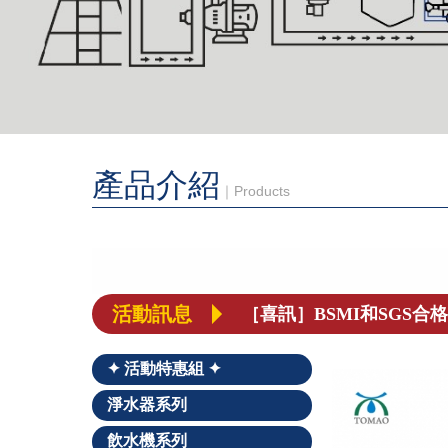
產品介紹
｜Products
［喜訊］BSMI和SGS合
【統帽淨水 公司更名公告
活動訊息
【重要聲明】本公司未委
✦ 活動特惠組 ✦
經典家電 × 專業淨水，
淨水器系列
飲水機系列