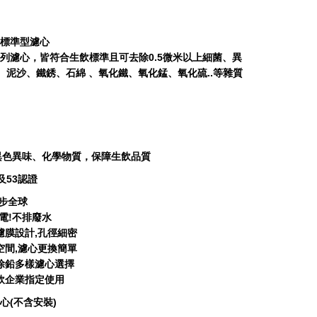
家用標準型濾心
E系列濾心，皆符合生飲標準且可去除0.5微米以上細菌、異
、泥沙、鐵銹、石綿 、氧化鐵、氧化錳、氧化硫..等雜質
異色異味、化學物質，保障生飲品質
2及53認證
獨步全球
插電!不排廢水
濾膜設計,孔徑細密
空間,濾心更換簡單
、除鉛多樣濾心選擇
餐飲企業指定使用
心(不含安裝)