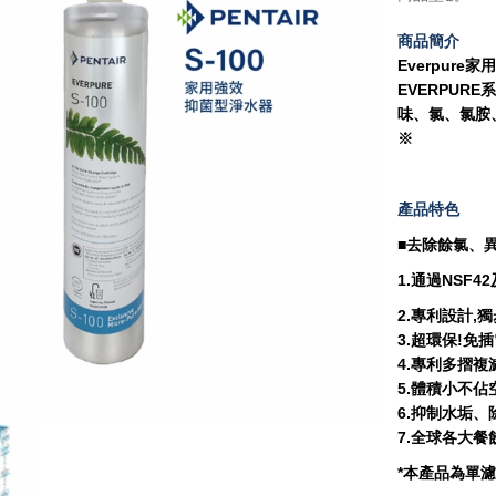
商品簡介
Everpure
EVERPUR
味、氯、氯胺
※
產品特色
■去除餘氯、
1.通過NSF4
2.專利設計,
3.超環保!免
4.專利多摺複
5.體積小不佔
6.抑制水垢
7.全球各大
*本產品為單濾