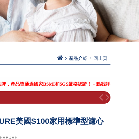
產品介紹
回上頁
過國家BSMI和SGS嚴格認證！－點我詳看－
PURE美國S100家用標準型濾心
ERPURE