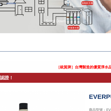
Scroll Down
格認證！
】
［統貿牌］台灣製造的優質淨水品牌，產品皆通
託其它廠商協助更換濾芯，小心不肖業者上門更換濾芯
打造更好的生活日常
EVER
商品型號：EV