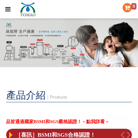
0
產品介紹
｜Products
［喜訊］BSMI和SGS合格認證！
【統帽淨水 公司更名公告】
SMI和SGS嚴格認證！－點我詳看－
［統貿牌］台灣製造的優質淨
【重要聲明】本公司未委託其它廠商協助更換濾芯，小心不肖業者上門更換濾芯