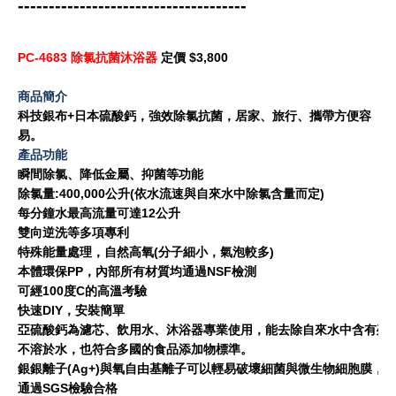
-------------------------------------
PC-4683 除氯抗菌沐浴器
定價 $3,800
商品簡介
科技銀布+日本硫酸鈣，強效除氯抗菌，居家、旅行、攜帶方便容
易。
產品功能
瞬間除氯、降低金屬、抑菌等功能
除氯量:400,000公升(依水流速與自來水中除氯含量而定)
每分鐘水最高流量可達12公升
雙向逆洗等多項專利
特殊能量處理，自然高氧(分子細小，氣泡較多)
本體環保PP，內部所有材質均通過NSF檢測
可經100度C的高溫考驗
快速DIY，安裝簡單
亞硫酸鈣為濾芯、飲用水、沐浴器專業使用，能去除自來水中含有殘留餘
不溶於水，也符合多國的食品添加物標準。
銀銀離子(Ag+)與氧自由基離子可以輕易破壞細菌與微生物細胞膜，
通過SGS檢驗合格