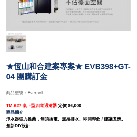
★恆山和合建案專案★ EVB398+GT-
04 團購訂金
商品型號：Everpoll
TM-627 桌上型四道過濾器
定價 $6,000
商品簡介
淨水器強力推薦，無須插電、無須排水、即開即飲 / 建議煮沸。
創新DIY設計