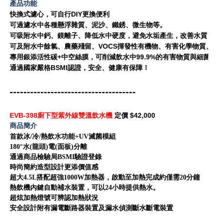
產品功能
快換式濾心，可自行DIY更換便利
可過濾水中各種懸浮雜質、泥沙、鐵銹、微生物等。
可吸附水中鈣、鎂離子、降低水中硬度，避免水垢產生，改善水質，
可及附水中餘氯、農藥殘留、VOCS揮發性有機物、有害化學物質、
專用銀添活性碳+中空絲膜，可削減飲水中99.9%的有害物質與細菌
通過國家嚴格BSMI認證，安全、健康有保障！
-------------------------------------
EVB-398廚下型紫外線雙溫飲水機
定價 $42,000
商品簡介
首款冰/冷/熱飲水功能+UV滅菌模組
180°水(龍頭)電(面板)分離
通過商品檢驗局BSMI驗證登錄
時尚簡約造型設計更添價值感
超大4.5L搭配超強1000W加熱器，啟動至加熱完成約僅需20分鐘
熱飲機內鍵自動補水裝置，可以24小時提供熱水。
超炫加熱燈號可辨認加熱狀況
安全設計附有漏電斷路器裝置及漏水偵測斷水斷電裝置