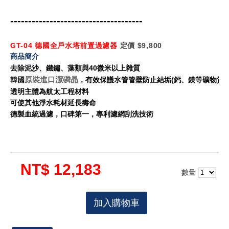
-------------------------------------
GT-04 德國全戶水塔前置過濾器
定價 $9,800
商品簡介
去除泥沙、鐵鏽、藻類與40微米以上雜質
原裝進口潔磷晶
韓國
，有效保護水管管壁防止結垢(鈣、鎂等礦物質)
透明主體為航太工程材料
可使其他淨水耗材延長壽命
德製血統過濾，口碑第一，專利濾網刮洗技術
NT$ 12,183
數量
加入購物車