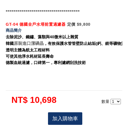
-------------------------------------
GT-04 德國全戶水塔前置過濾器
定價 $9,800
商品簡介
去除泥沙、鐵鏽、藻類與40微米以上雜質
原裝進口潔磷晶
韓國
，有效保護水管管壁防止結垢(鈣、鎂等礦物質)
透明主體為航太工程材料
可使其他淨水耗材延長壽命
德製血統過濾，口碑第一，專利濾網刮洗技術
NT$ 10,698
數量
加入購物車