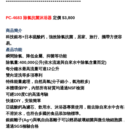
-------------------------------------
PC-4683 除氯抗菌沐浴器
定價 $3,800
商品簡介
科技銀布+日本硫酸鈣，強效除氯抗菌，居家、旅行、攜帶方便容
易。
產品功能
瞬間除氯、降低金屬、抑菌等功能
除氯量:400,000公升(依水流速與自來水中除氯含量而定)
每分鐘水最高流量可達12公升
雙向逆洗等多項專利
特殊能量處理，自然高氧(分子細小，氣泡較多)
本體環保PP，內部所有材質均通過NSF檢測
可經100度C的高溫考驗
快速DIY，安裝簡單
亞硫酸鈣為濾芯、飲用水、沐浴器專業使用，能去除自來水中含有殘留餘
不溶於水，也符合多國的食品添加物標準。
銀銀離子(Ag+)與氧自由基離子可以輕易破壞細菌與微生物細胞膜，
通過SGS檢驗合格