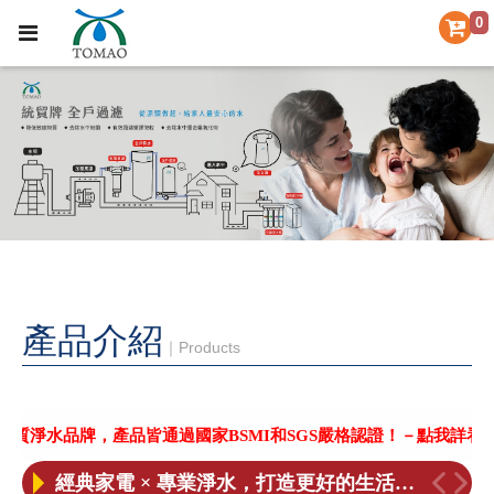
0
產品介紹
｜Products
【統帽淨水 公司更名公告】
【重要聲明】本公司未委託其它廠商協助更換濾芯，小心不肖業者上門更換濾芯
產品皆通過國家BSMI和SGS嚴格認證！－點我詳看－
［喜訊］BSMI和SGS合格認證！