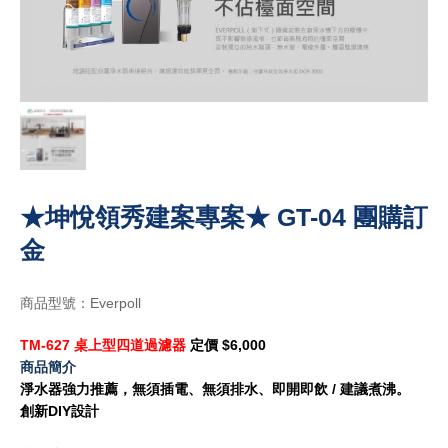
★坤悅領秀建案專案★ GT-04 團購訂
金
商品型號：Everpoll
TM-627 桌上型四道過濾器
定價 $6,000
商品簡介
淨水器強力推薦，無須插電、無須排水、即開即飲 / 建議煮沸。
創新DIY設計