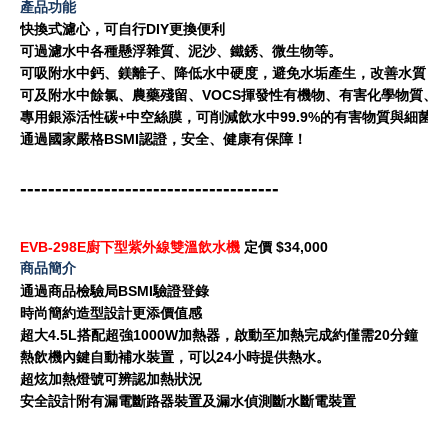
產品功能
快換式濾心，可自行DIY更換便利
可過濾水中各種懸浮雜質、泥沙、鐵銹、微生物等。
可吸附水中鈣、鎂離子、降低水中硬度，避免水垢產生，改善水質，
可及附水中餘氯、農藥殘留、VOCS揮發性有機物、有害化學物質、
專用銀添活性碳+中空絲膜，可削減飲水中99.9%的有害物質與細菌
通過國家嚴格BSMI認證，安全、健康有保障！
-------------------------------------
EVB-298E廚下型紫外線雙溫飲水機
定價 $34,000
商品簡介
通過商品檢驗局BSMI驗證登錄
時尚簡約造型設計更添價值感
超大4.5L搭配超強1000W加熱器，啟動至加熱完成約僅需20分鐘
熱飲機內鍵自動補水裝置，可以24小時提供熱水。
超炫加熱燈號可辨認加熱狀況
安全設計附有漏電斷路器裝置及漏水偵測斷水斷電裝置