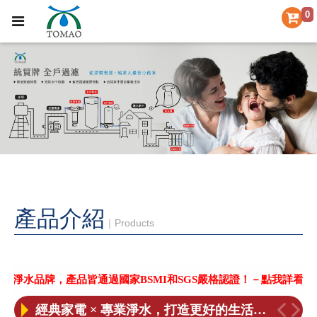
0
產品介紹
｜Products
【統帽淨水 公司更名公告】
【重要聲明】本公司未委託其它廠商協助更換濾芯，小心不肖業者上門更換濾芯
品皆通過國家BSMI和SGS嚴格認證！－點我詳看－
［喜訊］BSMI和SGS合格認證！