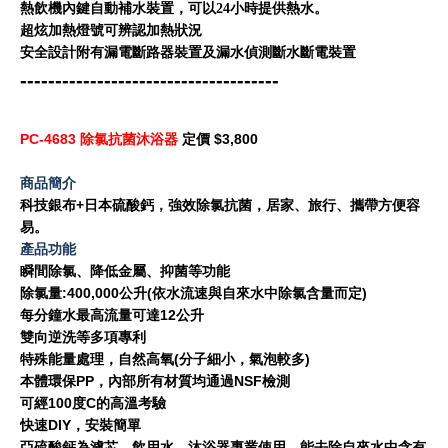
熱飲機內鍵自動補水裝置，可以24小時提供熱水。
超炫加熱燈號可辨認加熱狀況
安全設計附有漏電斷路器裝置及漏水偵測斷水斷電裝置
-------------------------------------
PC-4683 除氯抗菌沐浴器
定價 $3,800
商品簡介
科技銀布+日本硫酸鈣，強效除氯抗菌，居家、旅行、攜帶方便容
易。
產品功能
瞬間除氯、降低金屬、抑菌等功能
除氯量:400,000公升(依水流速與自來水中除氯含量而定)
每分鐘水最高流量可達12公升
雙向逆洗等多項專利
特殊能量處理，自然高氧(分子細小，氣泡較多)
本體環保PP，內部所有材質均通過NSF檢測
可經100度C的高溫考驗
快速DIY，安裝簡單
亞硫酸鈣為濾芯、飲用水、沐浴器專業使用，能去除自來水中含有