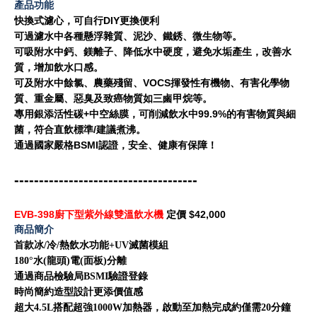
產品功能
快換式濾心，可自行DIY更換便利
可過濾水中各種懸浮雜質、泥沙、鐵銹、微生物等。
可吸附水中鈣、鎂離子、降低水中硬度，避免水垢產生，改善水
質，增加飲水口感。
可及附水中餘氯、農藥殘留、VOCS揮發性有機物、有害化學物
質、重金屬、惡臭及致癌物質如三鹵甲烷等。
專用銀添活性碳+中空絲膜，可削減飲水中99.9%的有害物質與細
菌，符合直飲標準/建議煮沸。
通過國家嚴格BSMI認證，安全、健康有保障！
-------------------------------------
EVB-398廚下型紫外線雙溫飲水機
定價 $42,000
商品簡介
首款冰/冷/熱飲水功能+UV滅菌模組
180°水(龍頭)電(面板)分離
通過商品檢驗局BSMI驗證登錄
時尚簡約造型設計更添價值感
超大4.5L搭配超強1000W加熱器，啟動至加熱完成約僅需20分鐘