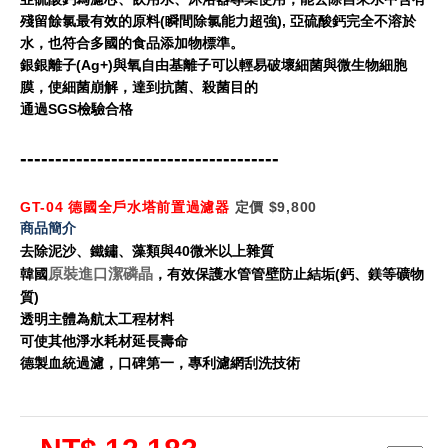
殘留餘氯最有效的原料(瞬間除氯能力超強), 亞硫酸鈣完全不溶於
水，也符合多國的食品添加物標準。
銀銀離子(Ag+)與氧自由基離子可以輕易破壞細菌與微生物細胞
膜，使細菌崩解，達到抗菌、殺菌目的
通過SGS檢驗合格
-------------------------------------
GT-04 德國全戶水塔前置過濾器
定價 $9,800
商品簡介
去除泥沙、鐵鏽、藻類與40微米以上雜質
原裝進口潔磷晶
韓國
，有效保護水管管壁防止結垢(鈣、鎂等礦物
質)
透明主體為航太工程材料
可使其他淨水耗材延長壽命
德製血統過濾，口碑第一，專利濾網刮洗技術