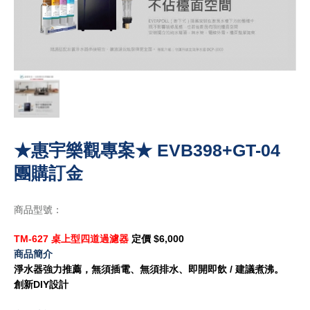
★惠宇樂觀專案★ EVB398+GT-04
團購訂金
商品型號：
TM-627 桌上型四道過濾器
定價 $6,000
商品簡介
淨水器強力推薦，無須插電、無須排水、即開即飲 / 建議煮沸。
創新DIY設計