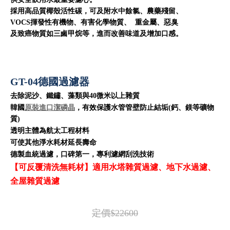
採用高品質椰殼活性碳，可及附水中餘氯、農藥殘留、
VOCS揮發性有機物、有害化學物質、 重金屬、惡臭
及致癌物質如三鹵甲烷等，進而改善味道及增加口感。
GT-04德國過濾器
去除泥沙、鐵鏽、藻類與40微米以上雜質
韓國
原裝進口潔磷晶
，有效保護水管管壁防止結垢(鈣、鎂等礦物
質)
透明主體為航太工程材料
可使其他淨水耗材延長壽命
德製血統過濾，口碑第一，專利濾網刮洗技術
【可反覆清洗無耗材】適用水塔雜質過濾、地下水過濾、
全屋雜質過濾
定價$22600