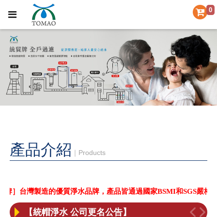
0
產品介紹
｜Products
［喜訊］BSMI和SGS合格認證！
【重要聲明】本公司未委託其它廠商協助更換濾芯，小心不肖業者上門更換濾芯
【統帽淨水 公司更名公告】
灣製造的優質淨水品牌，產品皆通過國家BSMI和SGS嚴格認證！－
經典家電 × 專業淨水，打造更好的生活日常