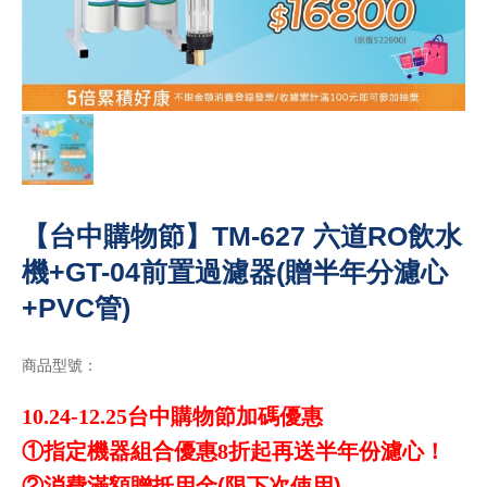
【台中購物節】TM-627 六道RO飲水
機+GT-04前置過濾器(贈半年分濾心
+PVC管)
商品型號：
10.24-12.25台中購物節加碼優惠
①
指定機器組合優惠8折起再送半年份濾心！
②
消費滿額贈抵用金(限下次使用)