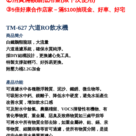
③
5倍好康合作店家－滿$100抽現金、好車、好宅
TM-627 六道RO飲水機
商品簡介
白鐵鵝頸龍頭，大流量
六道過濾系統，確保水質純淨。
採DIY結構設計，更換濾心免工具。
特製支撐架輕巧、好拆易更換。
附壓力桶2.2G加侖
產品功能
可過濾水中各種懸浮雜質、泥沙、鐵銹、微生物等。
可吸附水中鈣、鎂離子、降低水中硬度，避免水垢產生
改善水質，增加飲水口感
可及附水中餘氯、農藥殘留、VOCS揮發性有機物、有
害化學物質、重金屬、惡臭及致癌物質如三鹵甲烷等
可將水中所有物質全部去除，如重金屬砷、鈷、鎘、汞
等物質、細菌病毒等皆可過濾，使所有物質分開，是提
供安全飲用水最重要濾心。