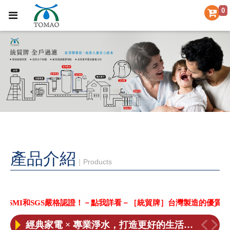
0
產品介紹
｜Products
［喜訊］BSMI和SGS合格認證！
【統帽淨水 公司更名公告】
【重要聲明】本公司未委託其它廠商協助更換濾芯，小心不肖業者上門更換濾芯
MI和SGS嚴格認證！－點我詳看－
［統貿牌］台灣製造的優質淨水品
經典家電 × 專業淨水，打造更好的生活日常